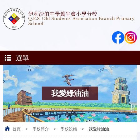
伊利沙伯中學舊生會小學分校
Q.E.S. Old Students' Association Branch Primary
School
選單
我愛綠油油
首頁
>
學校簡介
>
學校設施
>
我愛綠油油