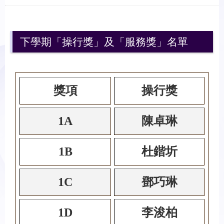
下學期「操行獎」及「服務獎」名單
獎項
操行獎
1A
陳卓琳
1B
杜鍇圻
1C
鄧巧琳
1D
李浚柏