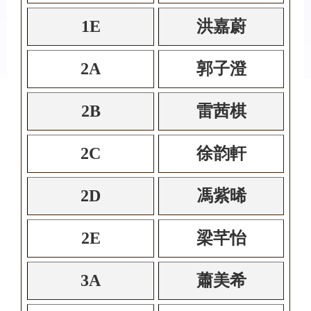
1E
洪嘉蔚
2A
郭子澄
2B
雷茜棋
2C
徐韵軒
2D
馮紫晞
2E
梁芊怡
3A
蕭美希