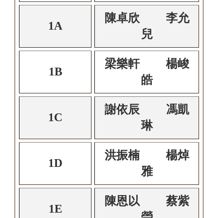
陳卓欣 李允
1A
兒
梁樂軒 楊峻
1B
皓
謝依辰 馮凱
1C
琳
洪振楠 楊焯
1D
雅
陳恩以 蔡紫
1E
瑩