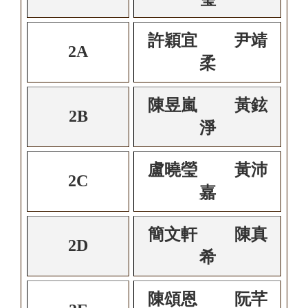
許穎宜 尹靖
2A
柔
陳昱嵐 黃鉉
2B
淨
盧曉瑩 黃沛
2C
嘉
簡文軒 陳真
2D
希
陳頌恩 阮芊