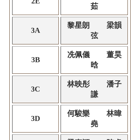
2E
茹
黎星朗 梁韻
3A
弦
冼佩儀 董昊
3B
晗
林映彤 潘子
3C
謙
何駿樂 林暐
3D
堯