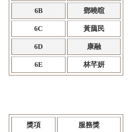
6B
鄧曉暄
6C
黃藹民
6D
康融
6E
林芊妍
獎項
服務獎