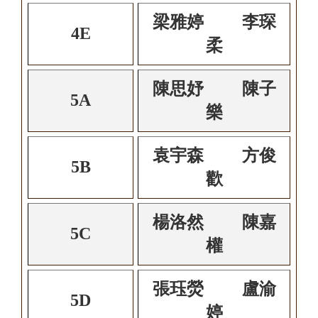
梁雅婷 李琛
4E
柔
陳思妤 陳子
5A
樂
袁宇森 方俊
5B
歡
楊洛然 陳嘉
5C
權
張珏熒 盧渝
5D
婷