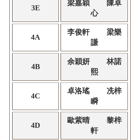
梁嘉穎 陳卓
3E
心
李俊軒 梁樂
4A
謙
余穎妍 林諾
4B
熙
卓洛瑤 冼梓
4C
瞬
歐紫晴 黎梓
4D
軒