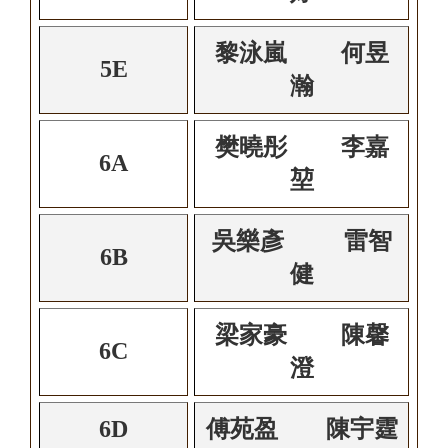
黎泳嵐 何昱
5E
瀚
樊曉彤 李嘉
6A
堃
吳樂彥 雷智
6B
健
梁家豪 陳馨
6C
澄
6D
傅苑盈 陳宇霆