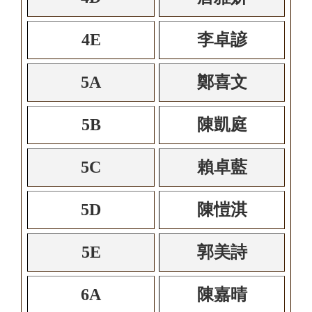
4E
李卓諺
5A
鄭喜文
5B
陳凱庭
5C
賴卓藍
5D
陳愷淇
5E
郭美詩
6A
陳嘉晴