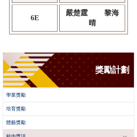
嚴楚霆 黎海
6E
晴
獎勵計劃
學業獎勵
培育獎勵
體藝獎勵
校內獎項