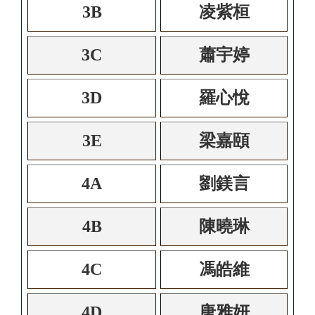
3B
凌紫桓
3C
蕭宇婷
3D
羅心悅
3E
梁嘉頤
4A
劉鎂言
4B
陳曉琳
4C
馮皓維
4D
唐雅妍