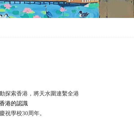
動探索香港，將天水圍連繫全港
香港的認識
慶祝學校
30
周年。