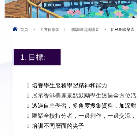
首頁
>
全方位學習
>
體驗學習無疆界
>
伊FUN遊樂園
1. 目標:
l
培養學生服務學習精神和能力
l
展示香港美麗景點鼓勵學生透過全方位活
l
透過自主學習，多角度搜集資料，加深對
l
匯聚全校持分者，一邊創作，一邊交流，
l
培訓不同層面的尖子