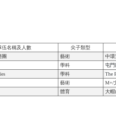
隊伍名稱及人數
尖子類型
樂團
藝術
中環
學科
屯門
ies
學科
The 
藝術
M+/
體育
大帽