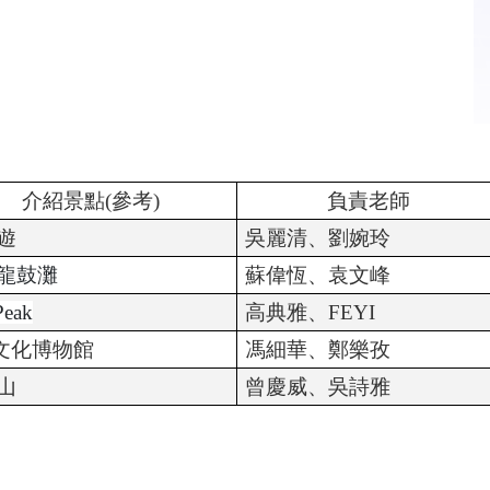
介紹景點
(
參考
)
負責老師
遊
吳麗清、劉婉玲
龍鼓灘
蘇偉恆、袁文峰
Peak
高典雅、
FEYI
文化博物館
馮細華、鄭樂孜
山
曾慶威、吳詩雅