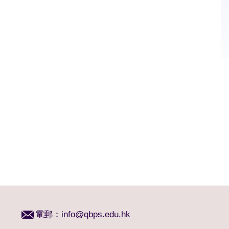
電郵：
info@qbps.edu.hk