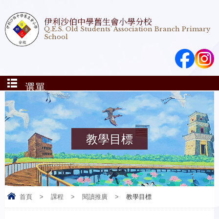
伊利沙伯中學舊生會小學分校
Q.E.S. Old Students' Association Branch Primary
School
選單
教學目標
首頁
>
課程
>
閱讀推廣
>
教學目標