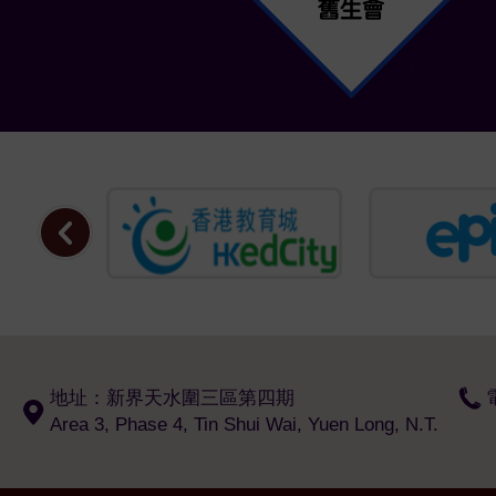
地址：新界天水圍三區第四期
Area 3, Phase 4, Tin Shui Wai, Yuen Long, N.T.