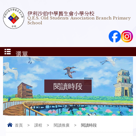
伊利沙伯中學舊生會小學分校
Q.E.S. Old Students' Association Branch Primary
School
選單
閱讀時段
首頁
>
課程
>
閱讀推廣
>
閱讀時段