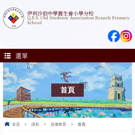
伊利沙伯中學舊生會小學分校
Q.E.S. Old Students' Association Branch Primary
School
選單
首頁
首頁
>
課程
>
資優教育
>
首頁