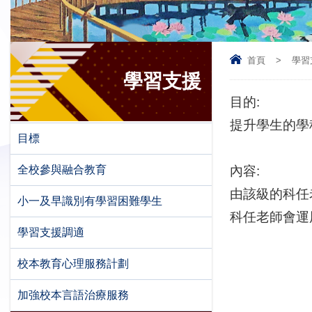
首頁
>
學習
學習支援
目的
:
提升學生的學
目標
全校參與融合教育
內容
:
由該級的科任
小一及早識別有學習困難學生
科任老師會運
學習支援調適
校本教育心理服務計劃
加強校本言語治療服務