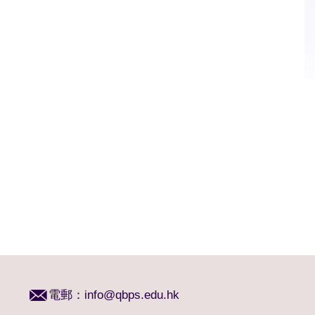
電郵：
info@qbps.edu.hk