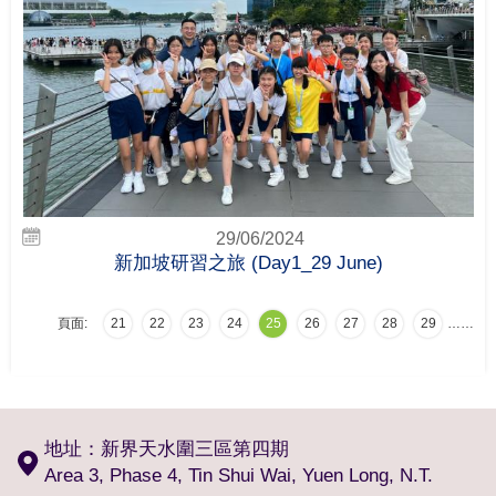
29/06/2024
新加坡研習之旅 (Day1_29 June)
頁面:
21
22
23
24
25
26
27
28
29
…
…
地址：新界天水圍三區第四期
Area 3, Phase 4, Tin Shui Wai, Yuen Long, N.T.