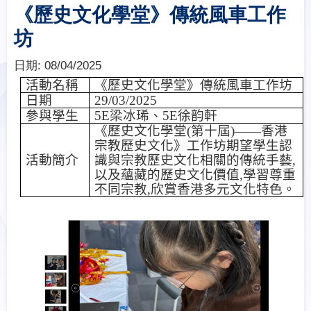
《歷史文化學堂》傳統風車工作
坊
日期:
08/04/2025
活動名稱
《歷史文化學堂》傳統風車工作坊
日期
29/03/2025
參與學生
5E
梁冰琋、
5E
徐韵軒
《歷史文化學堂
(
第十屆
)
——香港
宗教歷史文化》工作坊期望學生認
活動簡介
識與宗教歷史文化相關的傳統手藝
,
以及蘊藏的歷史文化價值
,
學習尊重
不同宗教
,
欣賞香港多元文化特色。