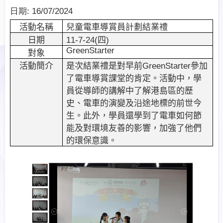
日期:
16/07/2024
活動名稱
兒童電車導賞員計劃結業禮
日期
11-7-24(
四
)
GreenStarter
對象
活動簡介
是次結業禮是對早前
GreenStarter
參加
了電車導賞課堂的肯定。活動中，學
員從導師的講解中了解港島區的歷
史、電車的演變及沿途地標的前世今
生。此外，學員還學到了電車如何節
能及對環境友善的影響，加強了他們
的環保意識。