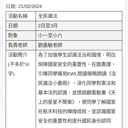
日期:
21/02/2024
全民識法
活動名稱
2
月至
3
月
日期
小一至小六
對象
劉嘉敏老師
負責老師
為了加強學生認識法治和國情，明白
活動簡介
保障國家安全的重要性，在圖書課，
(
不多於
50
引導同學運用
KWL
閱讀策略閱讀《全
字
)
民識法小畫冊》，深化同學對憲法和
基本法的認識，並透過觀看動畫《天
上的星星不簡單》，使同學了解國家
在航天科技的輝煌成就，並認識國家
安全的重要性和提升國民身份認同