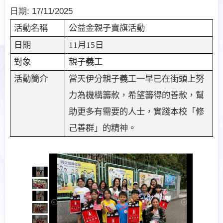
日期:
17/11/2025
活動名稱
公益金親子賣旗活動
日期
11
月
15
日
對象
親子義工
活動簡介
當天伊分親子義工一早已在街頭上努
力為機構籌款，希望籌得的善款，幫
助更多有需要的人士，實踐本校「修
己善群」的精神。