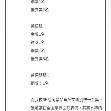
銅獎
1
名
優異獎
2
名
英語組：
金獎
1
名
銀獎
1
名
銅獎
4
名
優異獎
5
名
普通話組：
銅獎：
1
名
而我校
6E
胡同學榮獲英文組別惟一金獎，
獲邀請在全區學界面前表演，其高水準的