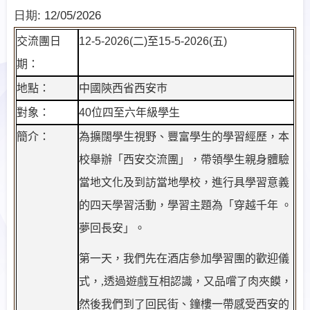
日期:
12/05/2026
交流團
日
12-5-2026(
二
)
至
15-5-2026(
五
)
期
：
地點：
中國陝西省西安巿
對象：
40
位
四至六年級學生
簡介：
為擴闊學生視野、豐富學生的學習經歷，本
校舉辦「西安交流團」，帶領學生親身體驗
當地文化及到訪當地學校，進行具學習意義
的四天學習活動，學習主題為「穿越千年 。
夢回長安」。
第一天，我們先在酒店參加學習團的歡迎儀
式，,透過遊戲互相認識，又品嚐了肉夾饃，
然後我們到了回民街、鐘樓一帶感受西安的