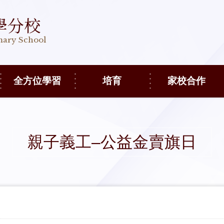
學分校
imary School
全方位學習
培育
家校合作
親子義工–公益金賣旗日