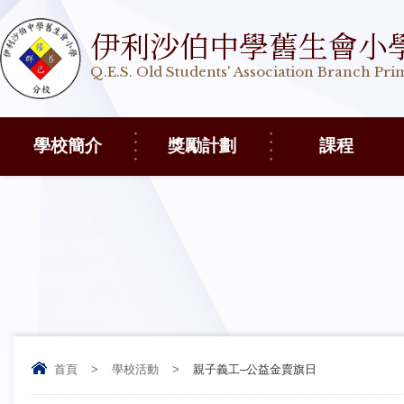
伊利沙伯中學舊生會小
Q.E.S. Old Students' Association Branch Pr
學校簡介
獎勵計劃
課程
首頁
>
學校活動
>
親子義工–公益金賣旗日