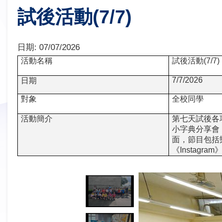
試後活動(7/7)
日期:
07/07/2026
活動名稱
試後活動
(7/7)
7/7/2026
日期
對象
全校同學
活動簡介
第七天試後各
小字典分享會
面，節目包括
《Instagra