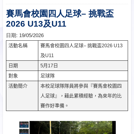
賽馬會校園四人足球– 挑戰盃
2026 U13及U11
日期:
19/05/2026
活動名稱
賽馬會校園四人足球
–
挑戰盃
2026 U13
及
U11
日期
5
月
17
日
對象
足球隊
活動簡介
本校足球隊隊員將參與『賽馬會校園四
人足球』，藉此累積經驗，為來年的比
賽作好準備。