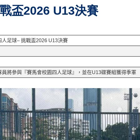
盃2026 U13決賽
四人足球
–
挑戰盃
2026 U13
決賽
隊員將參與『賽馬會校園四人足球』，並在
U13
碟賽組獲得季軍