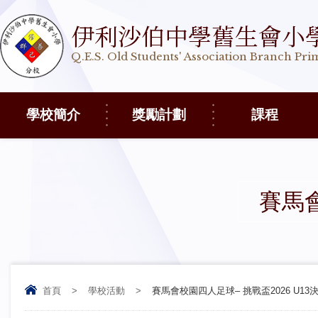
伊利沙伯中學舊生會小
Q.E.S. Old Students' Association Branch Pr
學校簡介
獎勵計劃
課程
賽馬會
首頁
>
學校活動
>
賽馬會校園四人足球– 挑戰盃2026 U13