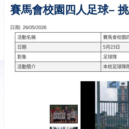
賽馬會校園四人足球– 挑戰
日期:
26/05/2026
活動名稱
賽馬會校園
日期
5
月
23
日
對象
足球隊
活動簡介
本校足球隊