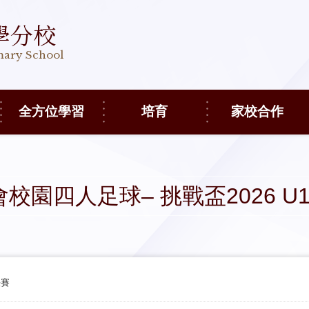
學分校
imary School
全方位學習
培育
家校合作
校園四人足球– 挑戰盃2026 U
決賽