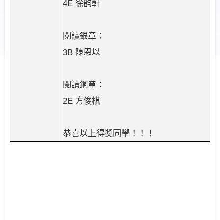
4E
徐韵軒
閱讀銀章：
3B
陳恩以
閱讀銅章：
2E
方俊棋
恭喜以上得奬同學！！！