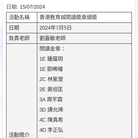
日期:
15/07/2024
香港教育城閱讀奬章頒奬
活動名稱
2024
年
7
月
5
日
日期
劉嘉敏老師
負責老師
閱讀金章：
1E
鍾蘊玥
1E
歐晞曈
2C
林紫萱
2E
黃培匡
3A
周芊霖
3D
譚允琋
4C
陳真希
4D
李正弘
活動簡介