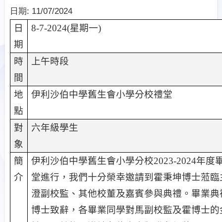
日期:
11/07/2024
日
8-7-2024(
星期一
)
期
時
上午時段
間
地
伊利沙伯中學舊生會小學分校
禮堂
點
對
六年級學生
象
簡
伊利沙伯中學舊生會小學分校
2023-2024
年度
介
堂進行，我們十分榮幸邀請到霍秉坤博士蒞臨
澄副校監、其他校董及嘉賓參與典禮。畢業典
博士致辭，各畢業同學對馬副校監及霍博士的