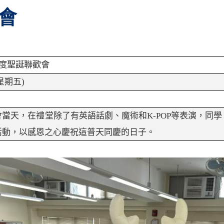
歡會
度聖誕聯歡會
星期
五
)
會當天，在禮堂除了有英語話劇、魔術和
K-POP
等表演，同學
活動，以感恩之心慶祝這普天同慶的日子。