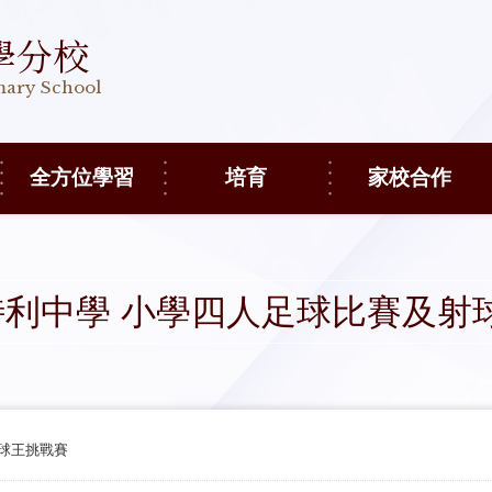
學分校
imary School
全方位學習
培育
家校合作
伯特利中學 小學四人足球比賽及
射球王挑戰賽