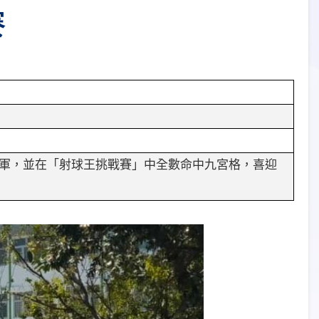
賽
軍，並在「射球王挑戰賽」中全數命中九宮格，喜迎