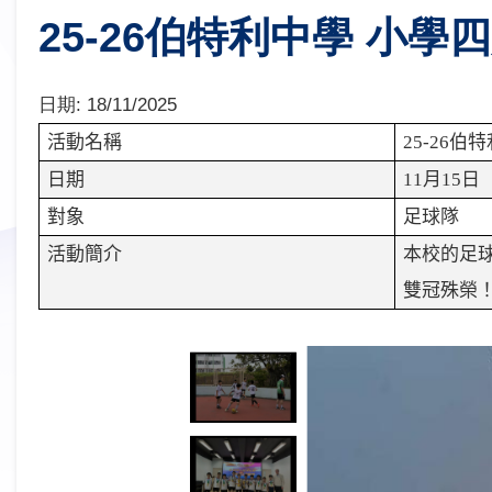
25-26伯特利中學 小
日期:
18/11/2025
活動名稱
25-26
伯特
日期
11
月
15
日
對象
足球隊
活動簡介
本校的足
雙冠殊榮