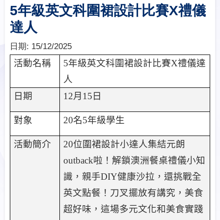
5年級英文科圍裙設計比賽X禮儀
達人
日期:
15/12/2025
活動名稱
5
年級英文科圍裙設計比賽
X
禮儀達
人
日期
12
月
15
日
對象
20
名
5
年級學生
活動簡介
20
位圍裙設計小達人集結元朗
outback
啦！解鎖澳洲餐桌禮儀小知
識，親手
DIY
健康沙拉，還挑戰全
英文點餐！刀叉擺放有講究，美食
超好味，這場多元文化和美食實踐