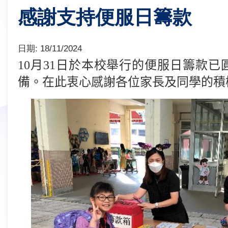
感謝支持便服日籌款
日期:
18/11/2024
10
月
31
日於本校舉行的
便服日籌款已
備。在此衷心感謝各位家長及同學的積