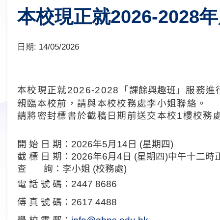
本校現正就2026-2028
日期:
14/05/2026
本校現正就
2026-2028
「
課餘興趣班
」服務進
親臨本校前，請與本校校務處李小姐聯絡。
請將密封標書於截稿日期前送交本校
1
樓校務
開
始
日
期：
2026
年
5
月
14
日
(
星期四
)
截
標
日
期：
2026
年
6
月
4
日
(
星期四
)
中午十二時
查
詢：李小姐
(
校務處
)
電
話
號
碼：
2447 8686
傅
真
號
碼：
2617 4488