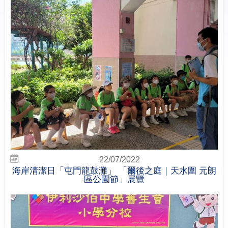
22/07/2022
海岸清潔日「屯門龍鼓灘」 「爾後之庭｜天水圍 元朗
區公園節」展覽