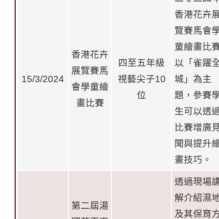
香港花卉
覽賽馬會
童繪畫比
香港花卉
四至五年級
以「雀躍
展覽賽馬
15/3/2024
視藝尖子
10
城」為主
會學童繪
位
題，參賽
畫比賽
生可以透
比賽增廣
聞與提升
畫技巧。
透過現場
解介紹濕
第二屆湯
及其保育