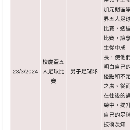
加元朗區
界五人足
比賽，透
比賽，讓
生從中成
長，使他
校慶盃五
明白自己
23/3/2024
人足球比
男子足球
隊
優點和不
賽
之處。從
在往後的
練中，提
自己的足
技術及知