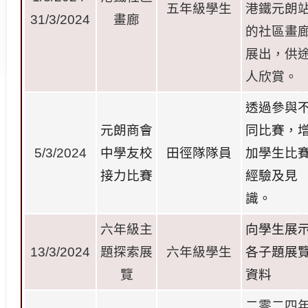
五年級學生
港鐵元朗
31/3/2024
畫廊
的社區畫
展出，供
人欣賞。
透過參與
元朗商會
同比賽，
5/3/2024
中學友校
田徑隊隊
員
加學生比
接力比
賽
經驗及見
識
。
六年級主
向學生展
13/3/2024
題探索展
六年級學生
各子題展
覽
資
料
二零二四