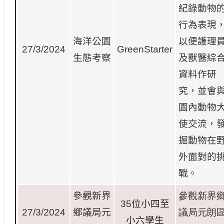
紀錄動物
行為表現
海洋公園
以便護理
27/3/2024
GreenStarter
生態考察
及獸醫綜
資料作研
究，並會
園內動物
使交流，
掘動物在
外面對的
戰。
參觀新界
參觀新界
35
位小四至
27/3/2024
鄉議局元
議局元朗
小六學
生