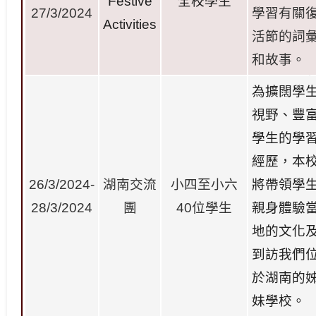
Festive
全校學生
27/3/2024
學習有關
Activities
活節的詞
和故事。
為擴闊學
視野、豐
學生的學
經歷，本
26/3/2024-
湖南交流
小四至小六
將帶領學
28/3/2024
團
40
位學生
親身體驗
地的文化
到訪我們
於湖南的
妹學校
。