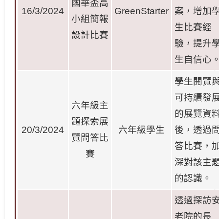
國華盃高
16/3/2024
GreenStarter
案，增加
小組簡報
生比賽經
設計比
賽
驗，提升
生自信心
學生閱覽
可持續發
六年級主
的展覽資
題探索展
20/3/2024
六年級學生
後，透過
覽問答比
答比賽，
賽
深對該主
的認識。
透過探訪
老院的長