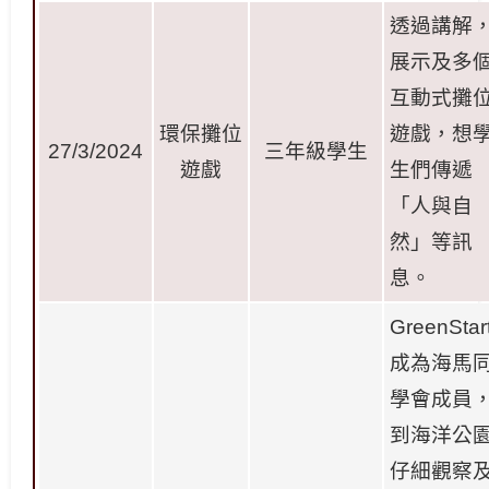
透過講解
展示及多
互動式攤
環保攤位
遊戲，想
27/3/2024
三年級學生
遊戲
生們傳遞
「人與自
然」等訊
息。
GreenStar
成為海馬
學會成員
到海洋公
仔細觀察