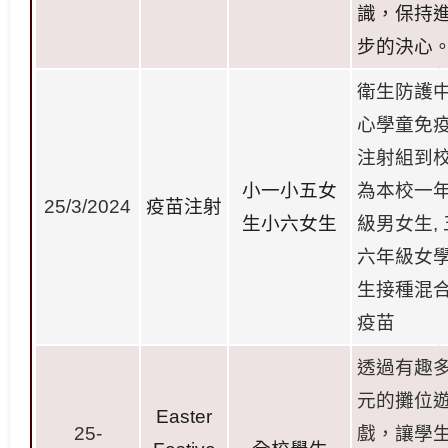
識，保持
步的決心
衛生防護
心學童免
注射組到
小一小五女
為本校一
25/3/2024
疫苗注
射
生小六女
生
級男女生
,
六年級女
生接種混
疫
苗
透過有趣
元的攤位
Easter
25-
戲，讓學