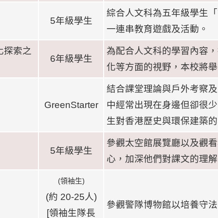
綜合人文科為五年級學生「
5
年級學生
一連串教育遊戲及活動。
化探索之
為配合人文科的學習內容，
6
年級學生
化等方面的視野，本校將舉
結合課堂理論與戶外考察及
GreenStarter
中經常出現在身邊但卻很少
生對香港歷史與環保建築的
參觀太空館展覽廳以及觀看
5
年級學生
心，加深他們對課文的理解
(
領袖生
)
(
約
20-25
人
)
參觀警隊博物館以培養守法
[
領袖生隊長