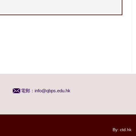
電郵：
info@qbps.edu.hk
By: ctd.hk