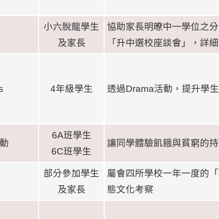
小六脫龍學生
協助家長明暸中一學位之分
及家長
「升中選校座談會」，詳細
s
4
年級學生
透過
Drama
活動，提升學生
6A
班學生
動
讓同學體驗飢餓與貧窮的持
6C
班學生
部分參加學生
屬會四所學校一年一度的「
及家長
態文化考察