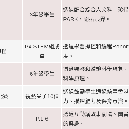
透過配合綜合人文科「珍惜
3
年級學生
PARK
，開拓眼界。
P4 STEM
組成
透過學習操控和編程
R
obom
課程
員
度。
透過觀察和體驗科學現象，
6
年級學生
科學原理。
透過鼓勵學生通過繪畫香港
比賽
視藝尖子
10
位
力、描繪能力及保育意識。
透過互動講故事劇場、圖書
P.1-6
的興趣。