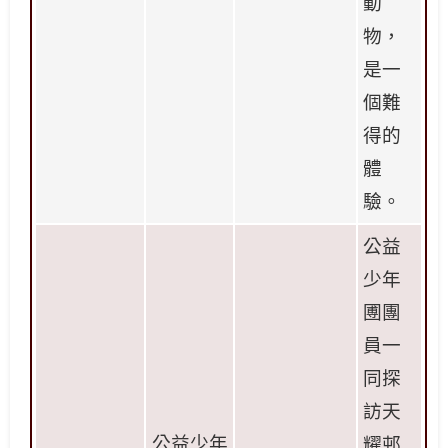
動
物，
是一
個難
得的
體
驗。
公益
少年
圑團
員一
同探
訪天
公益少年
耀邨