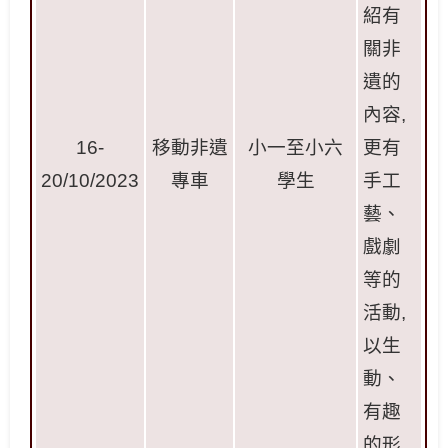
紹有
關非
遺的
內容
,
16-
移動非遺
小一至小六
更有
20/10/2023
專車
學生
手工
藝、
戲劇
等的
活動
,
以生
動、
有趣
的形