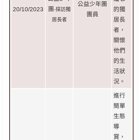
公益少年團
團
20/10/2023
的獨
-
探訪獨
團員
居長
居長者
者，
關懷
他們
的生
活狀
況。
進行
簡單
生態
導
賞，