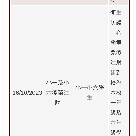
衛生
防護
中心
學童
免疫
注射
組到
小一及小
校為
小一小六學
16/10/2023
六疫苗注
本校
生
射
一年
級及
六年
級學