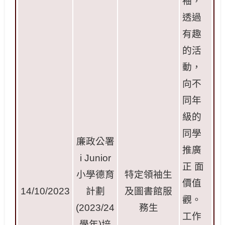
袖，
透過
有趣
的活
動，
向不
同年
級的
同學
廉政公署
推廣
i Junior
正 面
小學德育
特定領袖生
價值
14/10/2023
計劃
及圖書館服
觀。
(2023/24
務生
工作
學年
)
培