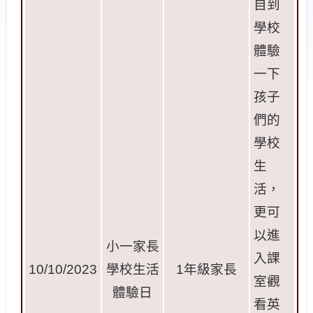
自到
學校
體驗
一下
孩子
們的
學校
生
活，
更可
以進
小一家長
入課
10/10/2023
學校生活
1
年級家長
室觀
體驗日
看英