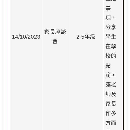
事
項，
分享
家長座談
14/10/2023
2-5年级
學生
會
在學
校的
點
滴，
讓老
師及
家長
作多
方面