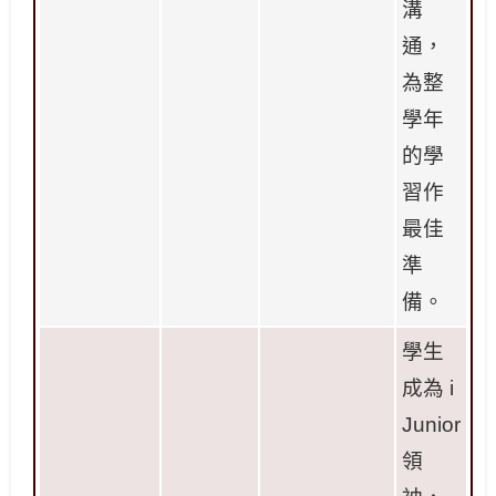
溝
通，
為整
學年
的學
習作
最佳
準
備。
學生
成為
i
Junior
領