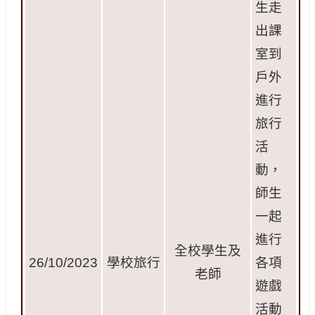
生走
出課
室到
戶外
進行
旅行
活
動，
師生
一起
進行
全校學生及
26/10/2023
學校旅行
各項
老師
遊戲
活動