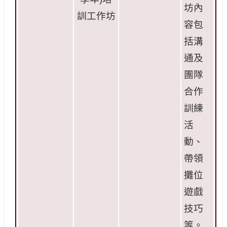
坊內
訓工作坊
容包
括溝
通及
團隊
合作
訓練
活
動、
帶領
攤位
遊戲
技巧
等
。