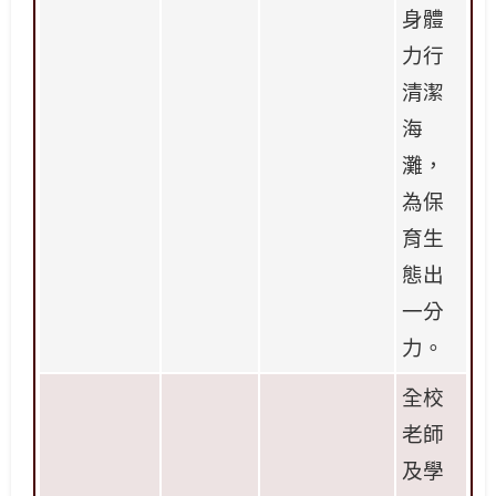
身體
力行
清潔
海
灘，
為保
育生
態出
一分
力
。
全校
老師
及學