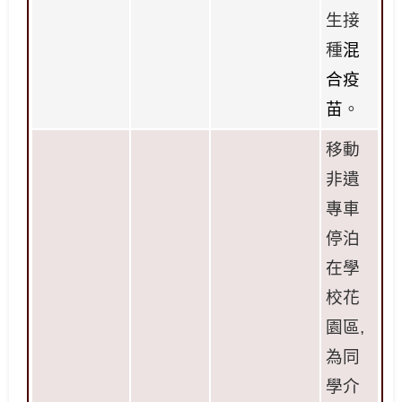
生接
種
混
合疫
苗
。
移動
非遺
專車
停泊
在學
校花
園區
,
為同
學介