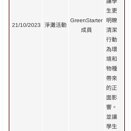
讓學
生更
GreenStarter
明瞭
21/10/2023
淨灘活動
成員
清潔
行動
為環
境和
物種
帶來
的正
面影
響。
並讓
學生