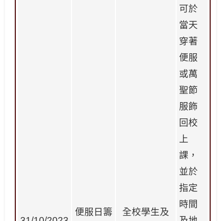
可於
當天
穿著
便服
或萬
聖節
服飾
回校
上
課，
並於
指定
時間
便服日籌
全校學生及
31/10/2023
及地