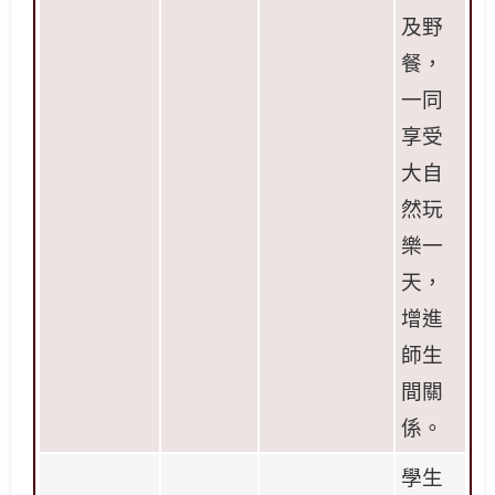
及野
餐，
一同
享受
大自
然玩
樂一
天，
增進
師生
間關
係。
學生