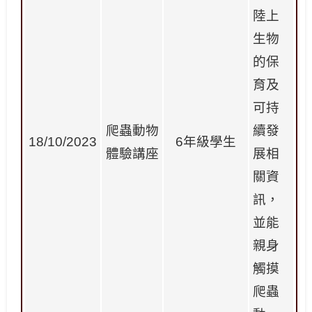
陸上
生物
的保
育及
可持
爬蟲動物
續發
18/10/2023
6
年級學生
體驗講座
展相
關資
訊，
並能
親身
觸摸
爬蟲