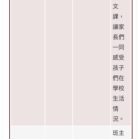
文
課，
讓家
長們
一同
感受
孩子
們在
學校
生活
情
況。
班主