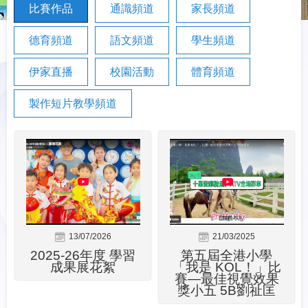
比賽作品
通識頻道
家長頻道
德育頻道
語文頻道
學生頻道
伊家直播
校園活動
體育頻道
製作短片教學頻道
13/07/2026
21/03/2025
2025-26年度 學習
第五屆全港小學
成果展花絮
「我是 KOL！」比
賽—最佳視覺效果
獎小五 5B劉祉匡