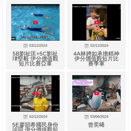
03/12/2024
02/12/2024
5B劉祉匡+5C劉祉
4A林娉如承擔精神
珒堅毅 伊分價值觀
伊分價值觀短片比
短片比賽亞軍
賽季軍
02/12/2024
03/06/2024
5E廖韻希國民身份
曾奕晞
認同 伊分價值觀短