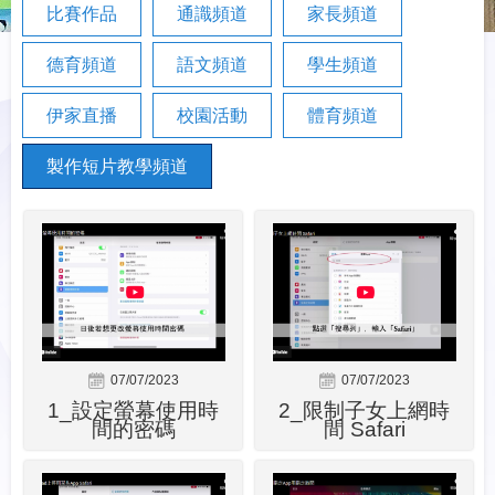
比賽作品
通識頻道
家長頻道
德育頻道
語文頻道
學生頻道
伊家直播
校園活動
體育頻道
製作短片教學頻道
07/07/2023
07/07/2023
1_設定螢幕使用時
2_限制子女上網時
間的密碼
間 Safari