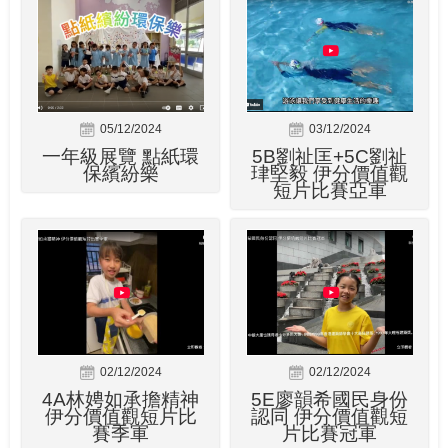
05/12/2024
03/12/2024
一年級展覽 點紙環
5B劉祉匡+5C劉祉
保繽紛樂
珒堅毅 伊分價值觀
短片比賽亞軍
02/12/2024
02/12/2024
4A林娉如承擔精神
5E廖韻希國民身份
伊分價值觀短片比
認同 伊分價值觀短
賽季軍
片比賽冠軍