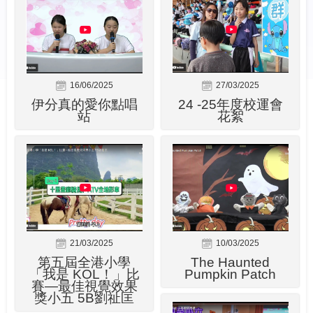
16/06/2025
27/03/2025
伊分真的愛你點唱
24 -25年度校運會
站
花絮
21/03/2025
10/03/2025
第五屆全港小學
The Haunted
「我是 KOL！」比
Pumpkin Patch
賽—最佳視覺效果
獎小五 5B劉祉匡