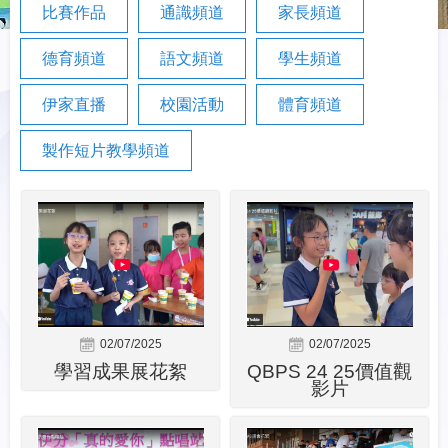
比賽作品
通識頻道
家長頻道
德育頻道
語文頻道
學生頻道
伊家直播
校園活動
體育頻道
製作短片教學頻道
02/07/2025
02/07/2025
學習成果展花絮
QBPS 24 25價值觀
影片