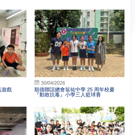
30/04/2026
玩遊戲
順德聯誼總會翁祐中學 25 周年校慶
『動敢抗毒』小學三人籃球賽